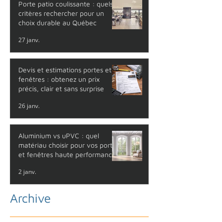
Porte patio coulissante : quels
critères rechercher pour un
choix durable au Québec
27 janv.
Devis et estimations portes et
fenêtres : obtenez un prix
précis, clair et sans surprise
26 janv.
Aluminium vs uPVC : quel
matériau choisir pour vos portes
et fenêtres haute performance
?
2 janv.
Archive