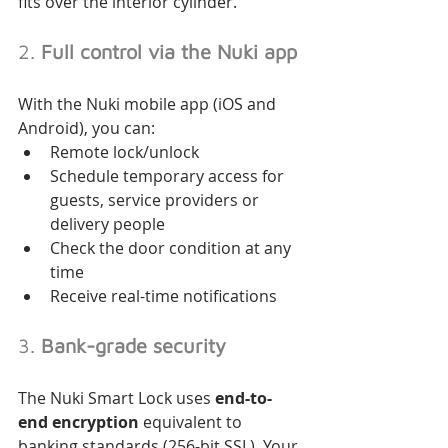
fits over the interior cylinder.
2. 
Full control via the Nuki app
With the Nuki mobile app (iOS and 
Android), you can:
Remote lock/unlock
Schedule temporary access for 
guests, service providers or 
delivery people
Check the door condition at any 
time
Receive real-time notifications
3. 
Bank-grade security
The Nuki Smart Lock uses 
end-to-
end encryption
 equivalent to 
banking standards (256-bit SSL). Your 