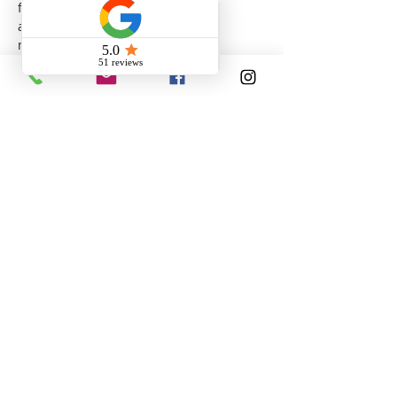
février 2024
(1)
1 post
août 2023
(3)
3 posts
mai 2023
(3)
3 posts
février 2023
(2)
2 posts
octobre 2022
(1)
1 post
avril 2022
(2)
2 posts
mars 2022
(1)
1 post
novembre 2021
(1)
1 post
octobre 2021
(1)
1 post
août 2021
(30)
30 posts
janvier 2021
(1)
1 post
Search By Tags
Aluminium
Aluminium vs uPVC
Aluprof
Fenetres
Fenêtre aluminium
Fenêtres
Fenêtres VST
Hydro-Québec
IA construction
MB-77HS
MB-79N
MB-86
MB-Skyline R
PVC
Performance thermique
Porte Aluminium
Porte-patio
Porte-patio Aluprof
Portes et Fenêtres Aluminium