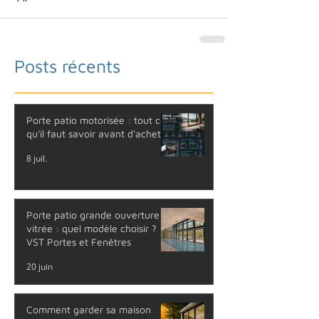
Posts récents
Porte patio motorisée : tout ce
qu'il faut savoir avant d'acheter
8 juil.
Porte patio grande ouverture
vitrée : quel modèle choisir ?
VST Portes et Fenêtres
20 juin
Comment garder sa maison