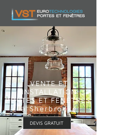
VENTE ET
INSTALLATION
PORTES ET FENÊTRES
à Sherbrooke
DEVIS GRATUIT