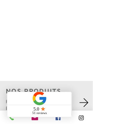
Saint-Jérôme
Saint-Hippolyte
Mirabel
Sainte-Sophie
Blainville
Sainte-Thérèse
Boisbriand
Lorraine
Laval-des-Rapides
Bromont
Sherbrooke
NOS PRODUITS
FENÊTRES ALUMINIUM,
BOIS, uPVC
MUR RIDEAU