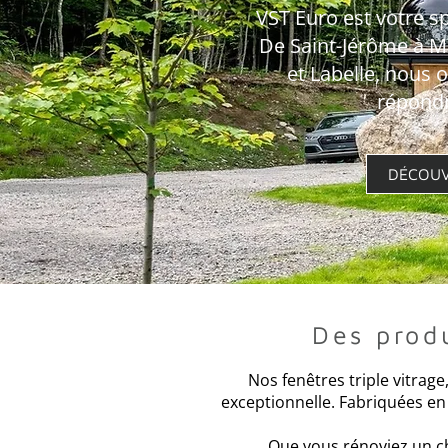
VST Euro est votre s
De Saint-Jérôme à Mo
et Labelle, nous 
répondr
DÉCOUV
Des produ
Nos fenêtres triple vitrag
exceptionnelle. Fabriquées en
Que vous rénoviez un ch