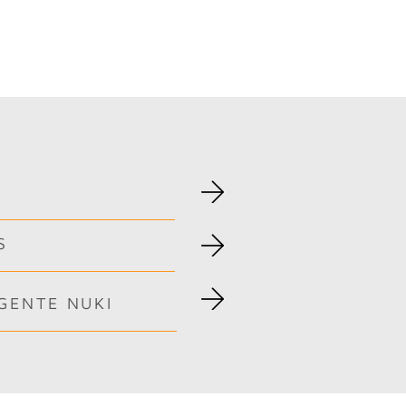
omont
S
IGENTE NUKI