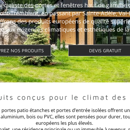
pécialiste des portes et fenêtres haut de gamme 
nt-Tremblant, en passant par Sainte-Adèle, Val-
offrons des produits européens de qualité supéri
e aux exigences climatiques et esthétiques de la
REZ NOS PRODUITS
DEVIS GRATUIT
its conçus pour le climat des
e, portes patio étanches et portes d’entrée isolées offrent
 aluminium, bois ou PVC, elles sont pensées pour durer, to
européens les plus élevés.
alet, une résidence principale ou un immeuble à revenus, n