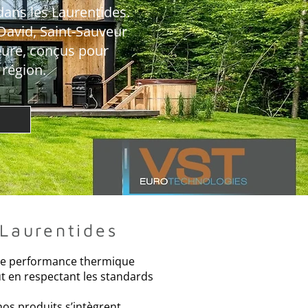
dans les Laurentides.
David, Saint-Sauveur
eure, conçus pour
 région.
 Laurentides
 une performance thermique
ut en respectant les standards
os produits s’intègrent