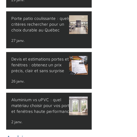
Porte patio coulissante : quels
critères rechercher pour un
choix durable au Québec
27 janv.
Devis et estimations portes et
fenêtres : obtenez un prix
précis, clair et sans surprise
26 janv.
Aluminium vs uPVC : quel
matériau choisir pour vos portes
et fenêtres haute performance
?
2 janv.