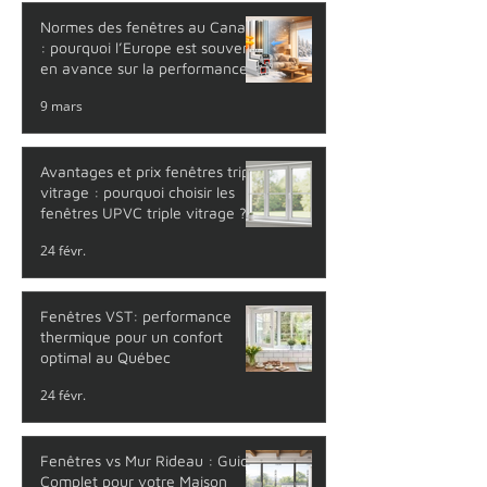
Normes des fenêtres au Canada
: pourquoi l’Europe est souvent
en avance sur la performance
thermique
9 mars
Avantages et prix fenêtres triple
vitrage : pourquoi choisir les
fenêtres UPVC triple vitrage ?
24 févr.
Fenêtres VST: performance
thermique pour un confort
optimal au Québec
24 févr.
Fenêtres vs Mur Rideau : Guide
Complet pour votre Maison