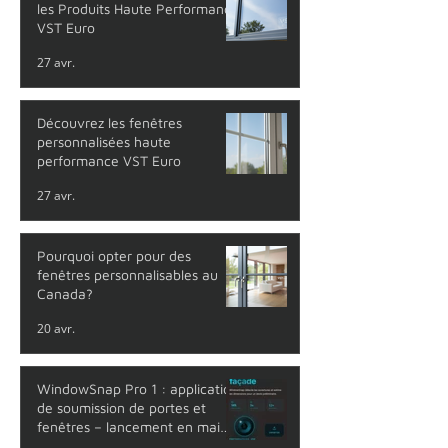
les Produits Haute Performance
VST Euro
27 avr.
Découvrez les fenêtres
personnalisées haute
performance VST Euro
27 avr.
Pourquoi opter pour des
fenêtres personnalisables au
Canada?
20 avr.
WindowSnap Pro 1 : application
de soumission de portes et
fenêtres – lancement en mai
2026