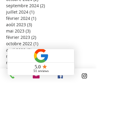
septembre 2024
(2)
2 posts
juillet 2024
(1)
1 post
février 2024
(1)
1 post
août 2023
(3)
3 posts
mai 2023
(3)
3 posts
février 2023
(2)
2 posts
octobre 2022
(1)
1 post
avril 2022
(2)
2 posts
mars 2022
(1)
1 post
novembre 2021
(1)
1 post
octobre 2021
(1)
1 post
août 2021
(30)
30 posts
janvier 2021
(1)
1 post
Search By Tags
Aluminium
Aluminium vs uPVC
Aluprof
Fenetres
Fenêtre aluminium
Fenêtres
Fenêtres VST
Hydro-Québec
IA construction
MB-77HS
MB-79N
MB-86
MB-Skyline R
PVC
Performance thermique