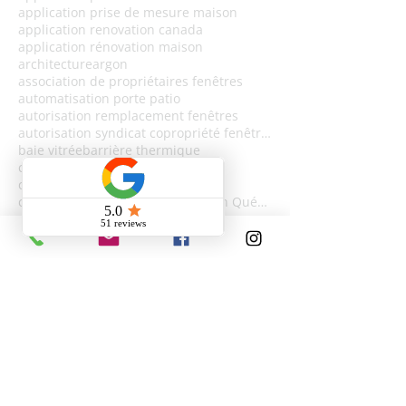
application prise de mesure maison
application renovation canada
application rénovation maison
architecture
argon
association de propriétaires fenêtres
automatisation porte patio
autorisation remplacement fenêtres
autorisation syndicat copropriété fenêtres
baie vitrée
barrière thermique
certification Energy Star fenêtres
chaleur estivale maison
changer portes et fenêtres maison Québec
charge au vent
checklist 2026
climatisation naturelle
comment choisir fenêtres maison
confort
confort acoustique
confort estival maison
confort intérieur été
confort optimal
confort pour la famille
confort sonore
confort thermique
conseils fenêtres maison
construction neuve Québec
construction neuve portes et fenêtres
Follow Us