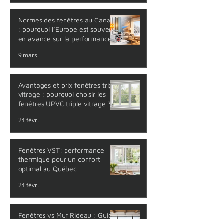
Normes des fenêtres au Canada
: pourquoi l’Europe est souvent
en avance sur la performance
thermique
9 mars
Avantages et prix fenêtres triple
vitrage : pourquoi choisir les
fenêtres UPVC triple vitrage ?
24 févr.
Fenêtres VST: performance
thermique pour un confort
optimal au Québec
24 févr.
Fenêtres vs Mur Rideau : Guide