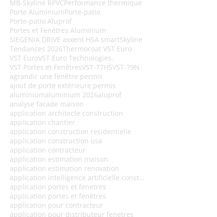
MB-Skyline R
PVC
Performance thermique
Porte Aluminium
Porte-patio
Porte-patio Aluprof
Portes et Fenêtres Aluminium
SIEGENIA DRIVE axxent HSA smart
Skyline
Tendances 2026
Thermocoat VST Euro
VST Euro
VST Euro Technologies.
VST Portes et Fenêtres
VST-77HS
VST-79N
agrandir une fenêtre permis
ajout de porte extérieure permis
aluminium
aluminium 2026
aluprof
analyse facade maison
application architecte construction
application chantier
application construction residentielle
application construction usa
application contracteur
application estimation maison
application estimation renovation
application intelligence artificielle construction
application portes et fenetres
application portes et fenêtres
application pour contracteur
application pour distributeur fenetres