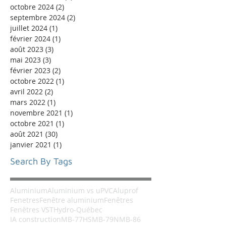
octobre 2024
(2)
2 posts
septembre 2024
(2)
2 posts
juillet 2024
(1)
1 post
février 2024
(1)
1 post
août 2023
(3)
3 posts
mai 2023
(3)
3 posts
février 2023
(2)
2 posts
octobre 2022
(1)
1 post
avril 2022
(2)
2 posts
mars 2022
(1)
1 post
novembre 2021
(1)
1 post
octobre 2021
(1)
1 post
août 2021
(30)
30 posts
janvier 2021
(1)
1 post
Search By Tags
Aluminium
Aluminium vs uPVC
Aluprof
Fenetres
Fenêtre aluminium
Fenêtres
Fenêtres VST
Hydro-Québec
IA construction
MB-77HS
MB-79N
MB-86