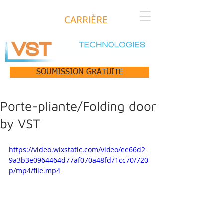
CARRIÈRE
SOUMISSION GRATUITE
Porte-pliante/Folding door
by VST
https://video.wixstatic.com/video/ee66d2_
9a3b3e0964464d77af070a48fd71cc70/720
p/mp4/file.mp4