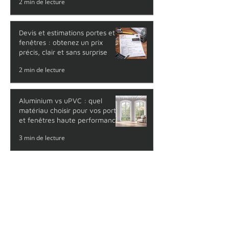
critères rechercher pour un
choix durable au Québec
2 min de lecture
Devis et estimations portes et
fenêtres : obtenez un prix
précis, clair et sans surprise
2 min de lecture
Aluminium vs uPVC : quel
matériau choisir pour vos portes
et fenêtres haute performance
?
3 min de lecture