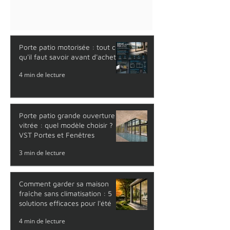
Porte patio motorisée : tout ce
qu'il faut savoir avant d'acheter
4 min de lecture
Porte patio grande ouverture
vitrée : quel modèle choisir ?
VST Portes et Fenêtres
3 min de lecture
Comment garder sa maison
fraîche sans climatisation : 5