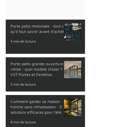
qu'une porte patio motorisée? Pourquoi
choisir une porte patio automatique?
Comment fonctionne une porte coulissante
motorisée? Les principales
caractéristiques du système SIEGENIA
DRIVE axxent HSA smart Spécifications
techniques Dimensions admissibles Où
Porte patio motorisée : tout ce
installer une porte patio motorisée?
qu'il faut savoir avant d'acheter
Pourquoi choisir VST Euro Technolo
4 min de lecture
Porte patio grande ouverture
vitrée : quel modèle choisir ?
VST Portes et Fenêtres
3 min de lecture
Comment garder sa maison
fraîche sans climatisation : 5