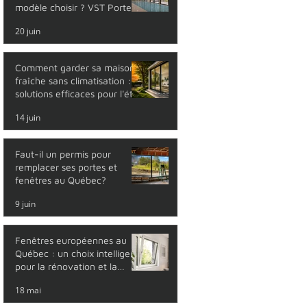
modèle choisir ? VST Portes
et Fenêtres
20 juin
Comment garder sa maison
fraîche sans climatisation : 5
solutions efficaces pour l'été
14 juin
Faut-il un permis pour
remplacer ses portes et
fenêtres au Québec?
9 juin
Fenêtres européennes au
Québec : un choix intelligent
pour la rénovation et la
maison neuve
18 mai