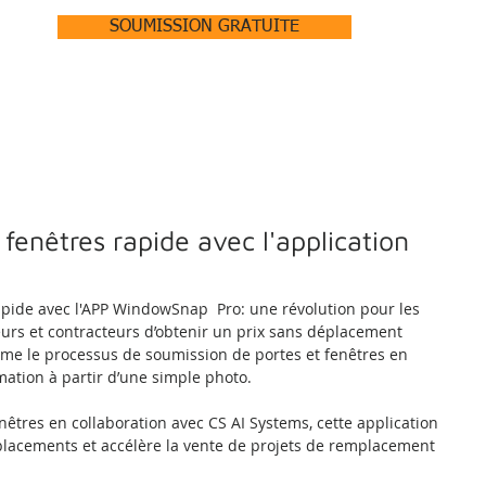
SOUMISSION GRATUITE
ACCUEIL
À PROPOS +
PRODUITS +
RÉALISATIONS
fenêtres rapide avec l'application
apide avec l'APP WindowSnap  Pro: une révolution pour les 
urs et contracteurs d’obtenir un prix sans déplacement 
rme le processus de soumission de portes et fenêtres en 
ation à partir d’une simple photo. 
êtres en collaboration avec CS AI Systems, cette application 
éplacements et accélère la vente de projets de remplacement 