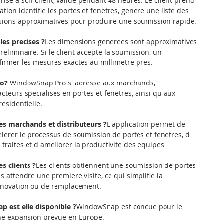
se a son client, valide pendant 48 heures. Le client prend 
tion identifie les portes et fenetres, genere une liste des 
sions approximatives pour produire une soumission rapide.
les precises ?
Les dimensions generees sont approximatives 
reliminaire. Si le client accepte la soumission, un 
firmer les mesures exactes au millimetre pres.
o? 
WindowSnap Pro s' adresse aux marchands, 
cteurs specialises en portes et fenetres, ainsi qu aux 
residentielle.
es marchands et distributeurs ?
L application permet de 
lerer le processus de soumission de portes et fenetres, d 
raites et d ameliorer la productivite des equipes.
s clients ?
Les clients obtiennent une soumission de portes 
 attendre une premiere visite, ce qui simplifie la 
 renovation ou de remplacement.
 est elle disponible ?
WindowSnap est concue pour le 
une expansion prevue en Europe.