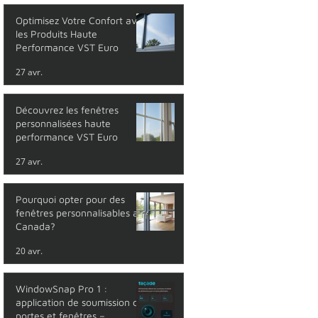
Optimisez Votre Confort avec
les Produits Haute
Performance VST Euro
27 avr.
Découvrez les fenêtres
personnalisées haute
performance VST Euro
27 avr.
Pourquoi opter pour des
fenêtres personnalisables au
Canada?
20 avr.
WindowSnap Pro 1 :
application de soumission de
portes et fenêtres –