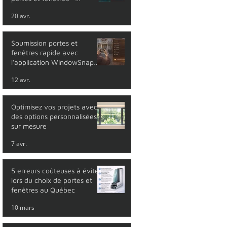
lancement en mai 2026
20 avr.
Soumission portes et
fenêtres rapide avec
l'application WindowSnap
Pro
12 avr.
Optimisez vos projets avec
des options personnalisées
sur mesure
7 avr.
5 erreurs coûteuses à éviter
lors du choix de portes et
fenêtres au Québec
10 mars