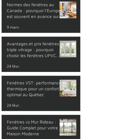
Normes des fenêtres au
Canada : pourquoi l’Europe
est souvent en avance sur la
performance thermique
9 mars
Avantages et prix fenêtres
triple vitrage : pourquoi
choisir les fenêtres UPVC
triple vitrage ?
24 févr.
Fenêtres VST: performance
thermique pour un confort
optimal au Québec
24 févr.
Fenêtres vs Mur Rideau :
Guide Complet pour votre
Maison Moderne