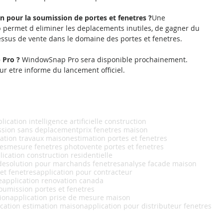
on pour la soumission de portes et fenetres ?
Une 
ermet d eliminer les deplacements inutiles, de gagner du 
ssus de vente dans le domaine des portes et fenetres.
Pro ? 
WindowSnap Pro sera disponible prochainement. 
ur etre informe du lancement officiel.
lication intelligence artificielle construction
ssion sans deplacement
prix fenetres maison
ation travaux maison
estimation portes et fenetres
res
mesure fenetres photo
vente portes et fenetres
lication construction residentielle
de
solution pour marchands fenetres
analyse facade maison
 et fenetres
application pour contracteur
e
application renovation canada
oumission portes et fenetres
ion
application prise de mesure maison
ication estimation maison
application pour distributeur fenetres