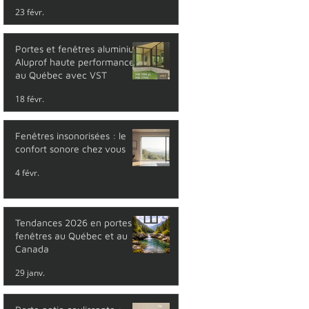
23 févr.
Portes et fenêtres aluminium
Aluprof haute performance
au Québec avec VST
18 févr.
Fenêtres insonorisées : le
confort sonore chez vous
4 févr.
Tendances 2026 en portes et
fenêtres au Québec et au
Canada
29 janv.