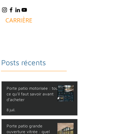
CARRIÈRE
BLOGUE
FAQ
CONTACT
Posts récents
Porte patio motorisée : tout
ce qu'il faut savoir avant
d'acheter
8 juil.
Porte patio grande
ouverture vitrée : quel