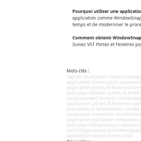
Pourquoi utiliser une applicati
application comme WindowSnap p
temps et de moderniser le proce
Comment obtenir WindowSnap 
Suivez VST Portes et Fenetres po
Mots-clés :
logiciel soumission construction
app
application construction usa
soumi
application portes et fenetres
estim
outil pour vendeur portes et fenet
remplacement fenetres maison
app
soumission portes et fenetres rapi
prix portes et fenetres
devis portes
soumission renovation residentiell
application estimation renovation
s
outil pour entrepreneurs construct
technologie portes et fenetres
appl
soumission rapide construction