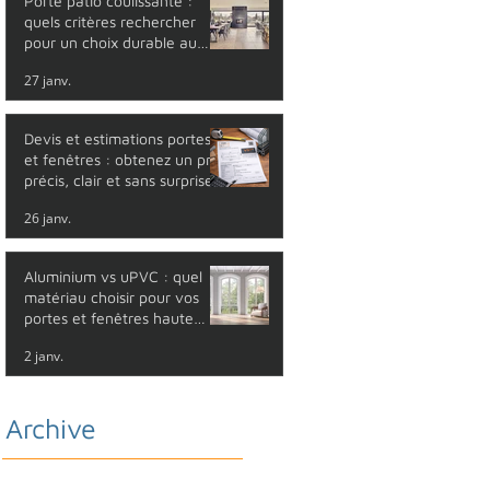
Porte patio coulissante :
quels critères rechercher
pour un choix durable au
Québec
27 janv.
Devis et estimations portes
et fenêtres : obtenez un prix
précis, clair et sans surprise
26 janv.
Aluminium vs uPVC : quel
matériau choisir pour vos
portes et fenêtres haute
performance ?
2 janv.
Archive