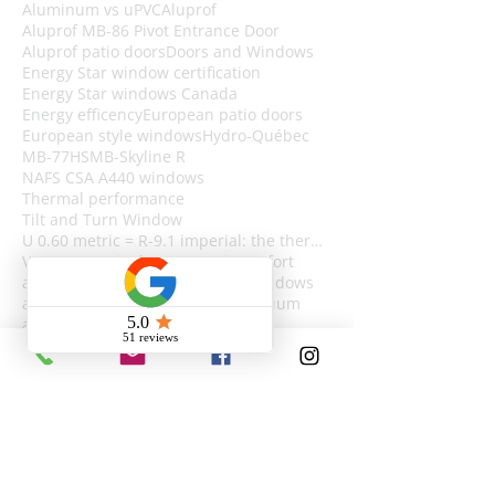
Aluminum vs uPVC
Aluprof
Aluprof MB-86 Pivot Entrance Door
Aluprof patio doors
Doors and Windows
Energy Star window certification
Energy Star windows Canada
Energy efficency
European patio doors
European style windows
Hydro-Québec
MB-77HS
MB-Skyline R
NAFS CSA A440 windows
Thermal performance
Tilt and Turn Window
U 0.60 metric = R-9.1 imperial: the thermal conversion
VST Euro patio doors
acoustic confort
acoustic performance
acoustic windows
advantage of triple glazing
aluminium
aluminum
aluminum doors
aluminum patio door
aluminum patio doors
aluminum sliding doors
aluminum windows
aluprof
aluprof aluminum system
architect tools construction
architects
architectural patio doors
architectural style
argon