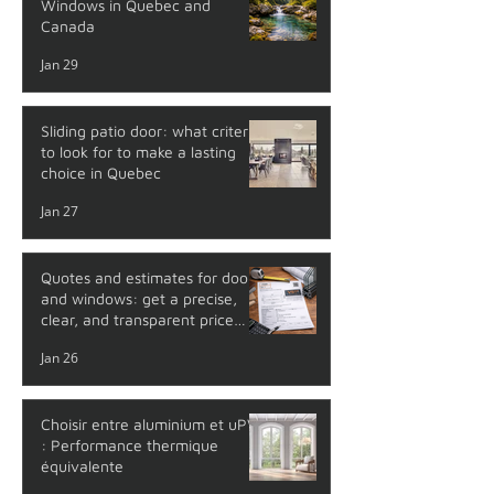
Windows in Quebec and
Canada
Jan 29
Sliding patio door: what criteria
to look for to make a lasting
choice in Quebec
Jan 27
Quotes and estimates for doors
and windows: get a precise,
clear, and transparent price
with no surprises
Jan 26
Choisir entre aluminium et uPVC
: Performance thermique
équivalente