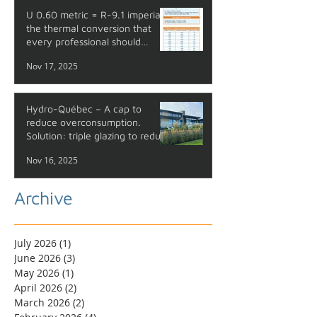
U 0.60 metric = R-9.1 imperial:
the thermal conversion that
every professional should
master
Nov 17, 2025
Hydro-Québec – A cap to
reduce overconsumption.
Solution: triple glazing to reduce
your energy costs.
Nov 16, 2025
Archive
July 2026
(1)
1 post
June 2026
(3)
3 posts
May 2026
(1)
1 post
April 2026
(2)
2 posts
March 2026
(2)
2 posts