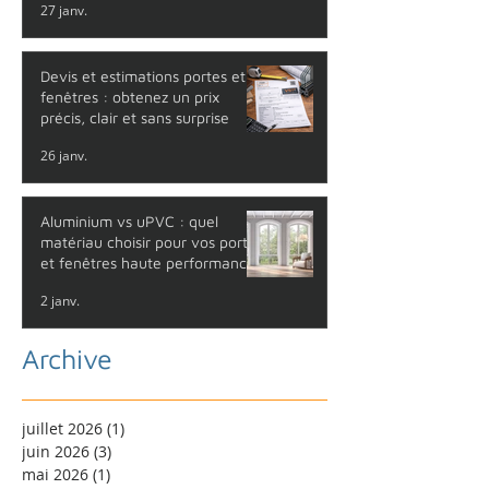
27 janv.
Devis et estimations portes et
fenêtres : obtenez un prix
précis, clair et sans surprise
26 janv.
Aluminium vs uPVC : quel
matériau choisir pour vos portes
et fenêtres haute performance
?
2 janv.
Archive
juillet 2026
(1)
1 post
juin 2026
(3)
3 posts
mai 2026
(1)
1 post