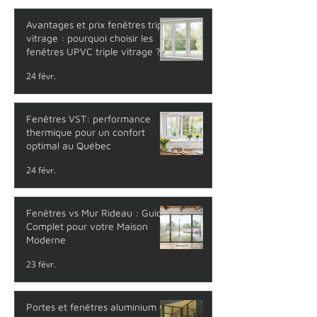
Avantages et prix fenêtres triple
vitrage : pourquoi choisir les
fenêtres UPVC triple vitrage ?
24 févr.
Fenêtres VST: performance
thermique pour un confort
optimal au Québec
24 févr.
Fenêtres vs Mur Rideau : Guide
Complet pour votre Maison
Moderne
23 févr.
Portes et fenêtres aluminium