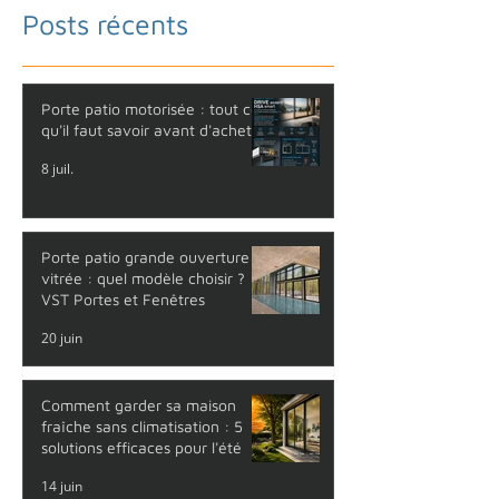
Posts récents
Porte patio motorisée : tout ce
qu'il faut savoir avant d'acheter
8 juil.
Porte patio grande ouverture
vitrée : quel modèle choisir ?
VST Portes et Fenêtres
20 juin
Comment garder sa maison
fraîche sans climatisation : 5
solutions efficaces pour l'été
14 juin