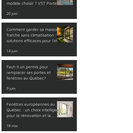
modèle choisir ? VST Portes
et Fenêtres
20 juin
Comment garder sa maison
fraîche sans climatisation : 5
solutions efficaces pour l'été
14 juin
Faut-il un permis pour
remplacer ses portes et
fenêtres au Québec?
9 juin
Fenêtres européennes au
Québec : un choix intelligent
pour la rénovation et la
maison neuve
18 mai