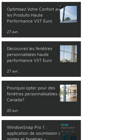
Optimisez Votre Confort avec
les Produits Haute
Performance VST Euro
27 avr.
Découvrez les fenêtres
personnalisées haute
performance VST Euro
27 avr.
Pourquoi opter pour des
fenêtres personnalisables au
Canada?
20 avr.
WindowSnap Pro 1 :
application de soumission de
portes et fenêtres –