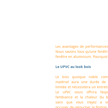
Les avantages de performances 
Nous savons tous qu’une fenêtr
fenêtre en aluminium. Pourquoi 
Le UPVC au look bois
Le bois quoique noble com
matériel aura une durée de v
limitée et nécessitera un entreti
Le uPVC vouis offrira l’aspec
l’ambiance et la chaleur du bo
sans que vous n’ayez a vo
occuper de retoucher la finition.