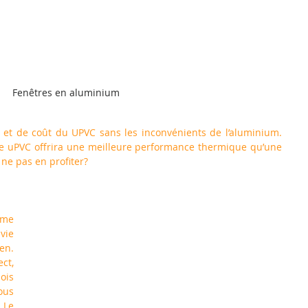
Fenêtres en aluminium
et de coût du UPVC sans les inconvénients de l’aluminium. 
e uPVC offrira une meilleure performance thermique qu’une 
ne pas en profiter?
me 
ie 
en. 
t, 
is 
us 
 Le 