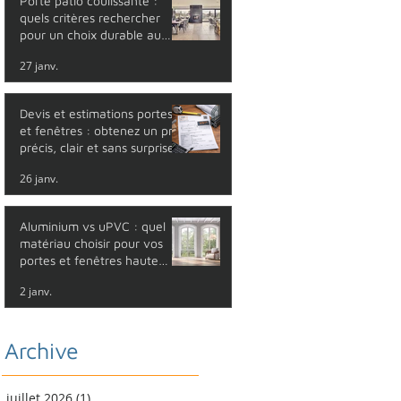
Porte patio coulissante :
quels critères rechercher
pour un choix durable au
Québec
27 janv.
Devis et estimations portes
et fenêtres : obtenez un prix
précis, clair et sans surprise
26 janv.
Aluminium vs uPVC : quel
matériau choisir pour vos
portes et fenêtres haute
performance ?
2 janv.
Archive
juillet 2026
(1)
1 post