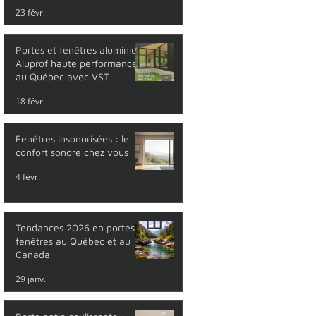
23 févr.
Portes et fenêtres aluminium
Aluprof haute performance
au Québec avec VST
18 févr.
Fenêtres insonorisées : le
confort sonore chez vous
4 févr.
Tendances 2026 en portes et
fenêtres au Québec et au
Canada
29 janv.