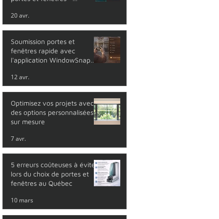
lancement en mai 2026
20 avr.
Soumission portes et
fenêtres rapide avec
l'application WindowSnap
Pro
12 avr.
Optimisez vos projets avec
des options personnalisées
sur mesure
7 avr.
5 erreurs coûteuses à éviter
lors du choix de portes et
fenêtres au Québec
10 mars