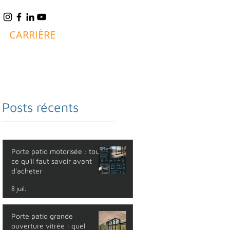
CARRIÈRE
BLOGUE
FAQ
CONTACT
Posts récents
Porte patio motorisée : tout
ce qu'il faut savoir avant
d'acheter
8 juil.
Porte patio grande
ouverture vitrée : quel