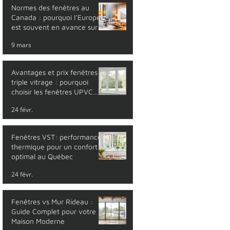
Normes des fenêtres au
Canada : pourquoi l’Europe
est souvent en avance sur la
performance thermique
9 mars
Avantages et prix fenêtres
triple vitrage : pourquoi
choisir les fenêtres UPVC
triple vitrage ?
24 févr.
Fenêtres VST: performance
thermique pour un confort
optimal au Québec
24 févr.
Fenêtres vs Mur Rideau :
Guide Complet pour votre
Maison Moderne