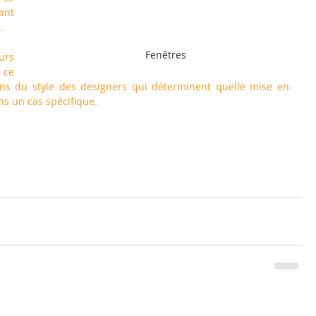
nt 
.
Fenêtres
rs 
ce 
sens du style des designers qui déterminent quelle mise en 
s un cas spécifique.