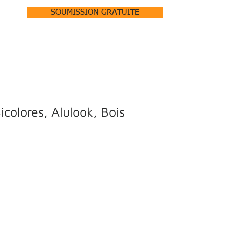
SOUMISSION GRATUITE
ACCUEIL
À PROPOS +
PRODUITS +
RÉALISATIONS
icolores, Alulook, Bois