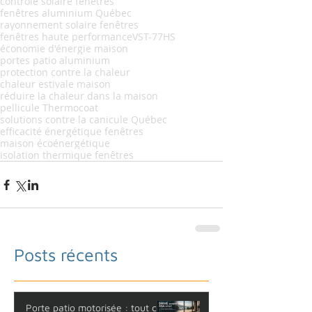
contrôle solaire fenêtres
fenêtres aluminium Québec
rayonnement solaire fenêtres
fenêtres haute performance
VST-77HS
économie d'énergie maison
portes patio aluminium
protection contre la chaleur
chaleur estivale maison
réduire la chaleur dans la maison
pellicule Thermocoat
solutions contre la canicule Québec
efficacité énergétique fenêtres
maison écoénergétique
isolation thermique fenêtres
Posts récents
Porte patio motorisée : tout ce