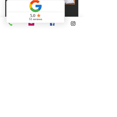
précis, clair et sans surprise
26 janv.
Aluminium vs uPVC : quel
matériau choisir pour vos portes
et fenêtres haute performance
?
2 janv.
Archive
juillet 2026
(1)
1 post
juin 2026
(3)
3 posts
mai 2026
(1)
1 post
avril 2026
(6)
6 posts
mars 2026
(2)
2 posts
février 2026
(5)
5 posts
janvier 2026
(4)
4 posts
décembre 2025
(2)
2 posts