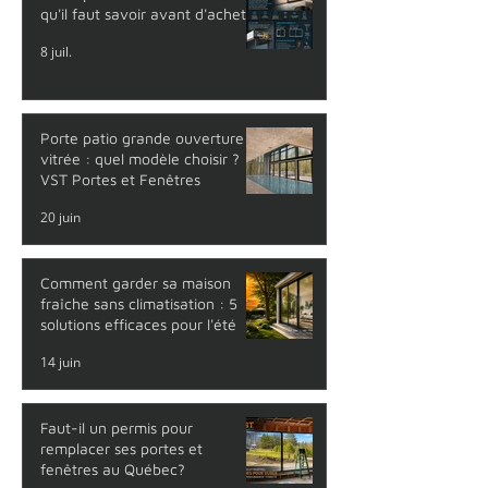
qu'il faut savoir avant d'acheter
8 juil.
Porte patio grande ouverture
vitrée : quel modèle choisir ?
VST Portes et Fenêtres
20 juin
Comment garder sa maison
fraîche sans climatisation : 5
solutions efficaces pour l'été
14 juin
Faut-il un permis pour
remplacer ses portes et
fenêtres au Québec?