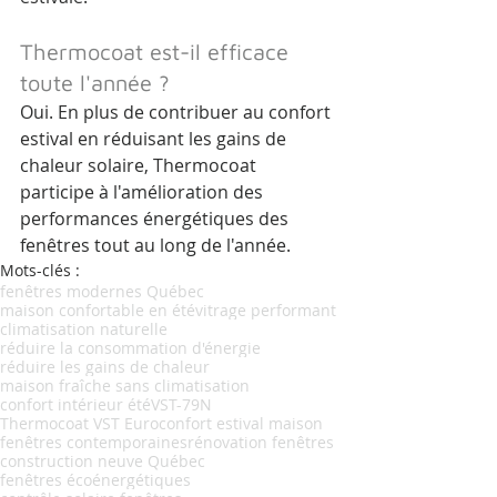
Thermocoat est-il efficace 
toute l'année ?
Oui. En plus de contribuer au confort 
estival en réduisant les gains de 
chaleur solaire, Thermocoat 
participe à l'amélioration des 
performances énergétiques des 
fenêtres tout au long de l'année.
Mots-clés :
fenêtres modernes Québec
maison confortable en été
vitrage performant
climatisation naturelle
réduire la consommation d'énergie
réduire les gains de chaleur
maison fraîche sans climatisation
confort intérieur été
VST-79N
Thermocoat VST Euro
confort estival maison
fenêtres contemporaines
rénovation fenêtres
construction neuve Québec
fenêtres écoénergétiques